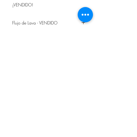
¡VENDIDO!
Flujo de Lava - VENDIDO
Lo sentimos, este artículo ya está
VENDIDO
Envíeme un correo electrónico
directamente si está interesado en
encargar algo similar. Gracias.
Términos de servicio
Devoluciones y reembolsos
Política de privacidad
© 2023 Neil Harrison - NHArtDesign