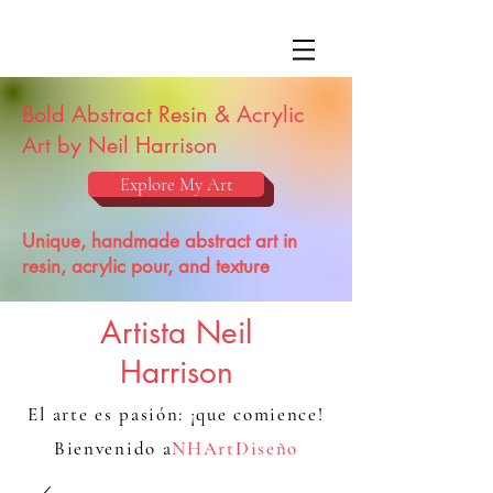
Bold Abstract Resin & Acrylic
Art by Neil Harrison
Explore My Art
Unique, handmade abstract art in
resin, acrylic pour, and texture
Artista Neil
Harrison
El arte es pasión: ¡que comience!
Bienvenido a
NHArtDiseño