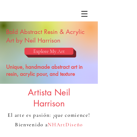
Bold Abstract Resin & Acrylic
Art by Neil Harrison
Explore My Art
Unique, handmade abstract art in
resin, acrylic pour, and texture
Artista Neil
Harrison
El arte es pasión: ¡que comience!
Bienvenido a
NHArtDiseño