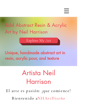
Bold Abstract Resin & Acrylic
Art by Neil Harrison
Explore My Art
Unique, handmade abstract art in
resin, acrylic pour, and texture
Artista Neil
Harrison
El arte es pasión: ¡que comience!
Bienvenido a
NHArtDiseño